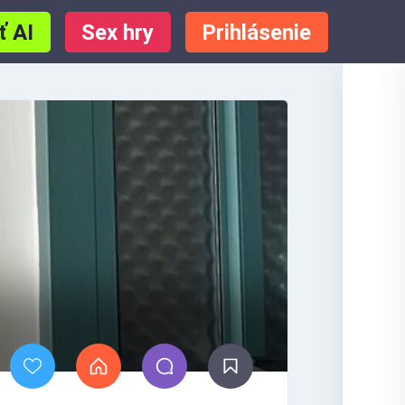
ť AI
Sex hry
Prihlásenie